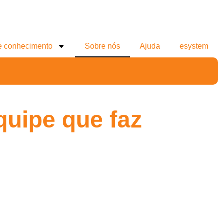
e conhecimento
Sobre nós
Ajuda
esystem
quipe que faz