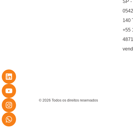
SP -
0542
140 T
+55 
4871
vend
© 2026 Todos os direitos reservados