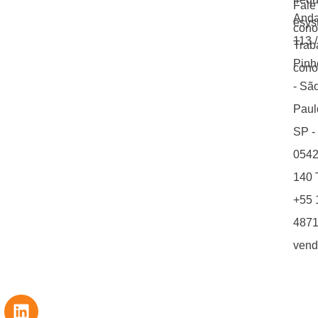
Fale
Anda
esys
cono
113 
Trab
Pinh
cono
- Sã
Paul
SP -
0542
140 T
+55 
4871
vend