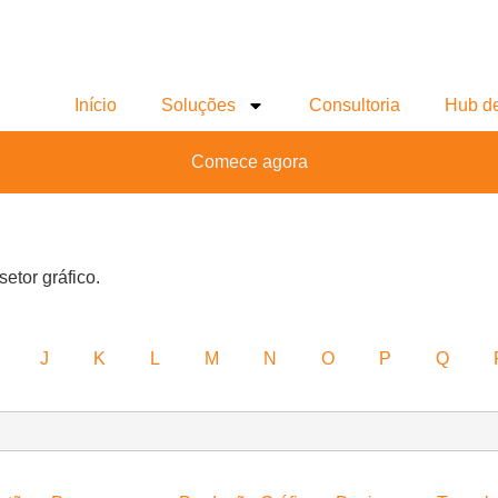
Início
Soluções
Consultoria
Hub d
Comece agora
setor gráfico.
J
K
L
M
N
O
P
Q