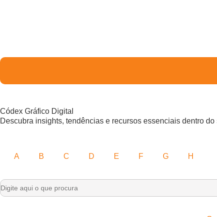
Códex Gráfico Digital
Descubra insights, tendências e recursos essenciais dentro do 
A
B
C
D
E
F
G
H
I
Search
for: