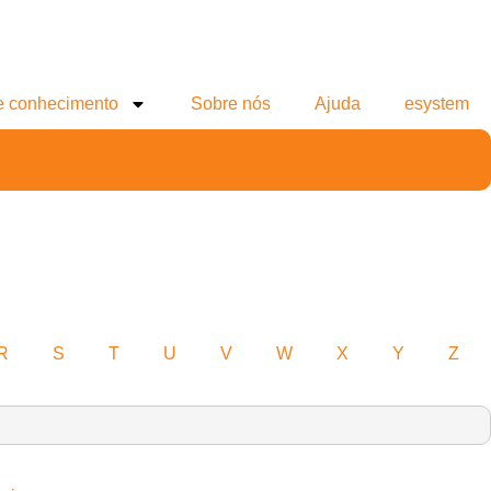
e conhecimento
Sobre nós
Ajuda
esystem
R
S
T
U
V
W
X
Y
Z