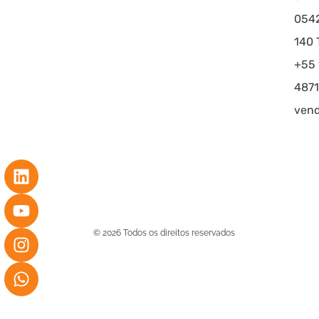
054
140 T
+55 
4871
vend
© 2026 Todos os direitos reservados