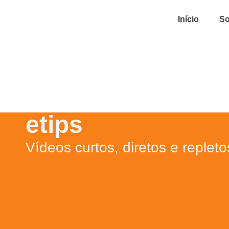
Início
So
etips
Vídeos curtos, diretos e replet