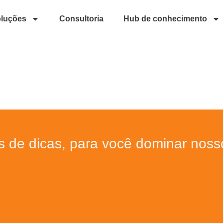
luções
Consultoria
Hub de conhecimento
os de dicas, para você dominar nos