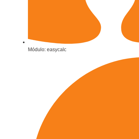
Módulo:
easycalc