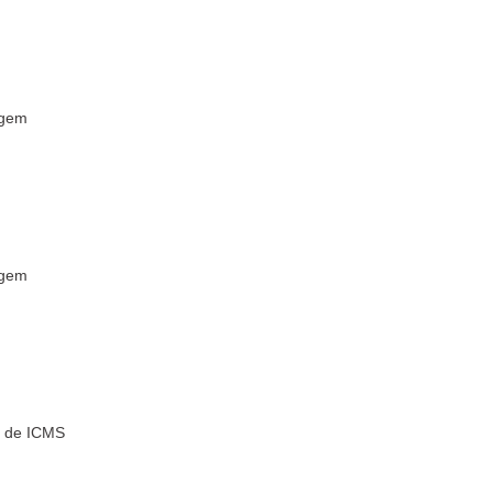
gem
gem
o de ICMS