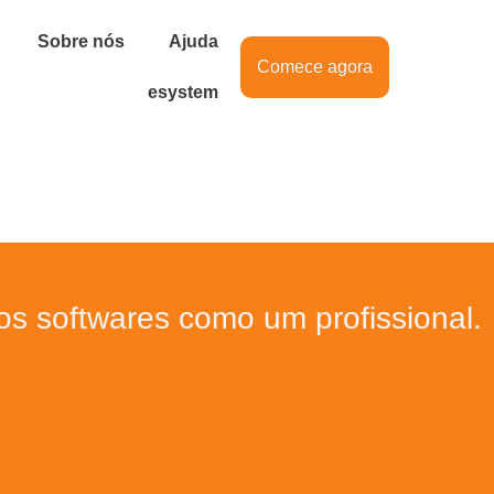
Sobre nós
Ajuda
Comece agora
esystem
sos softwares como um profissional.