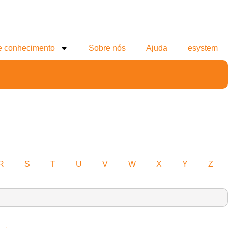
e conhecimento
Sobre nós
Ajuda
esystem
R
S
T
U
V
W
X
Y
Z