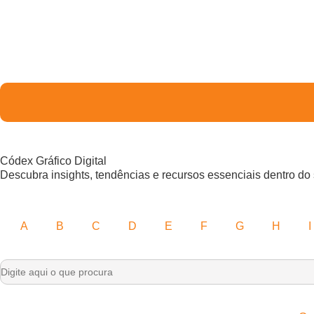
Códex Gráfico Digital
Descubra insights, tendências e recursos essenciais dentro do 
A
B
C
D
E
F
G
H
I
Search
for: