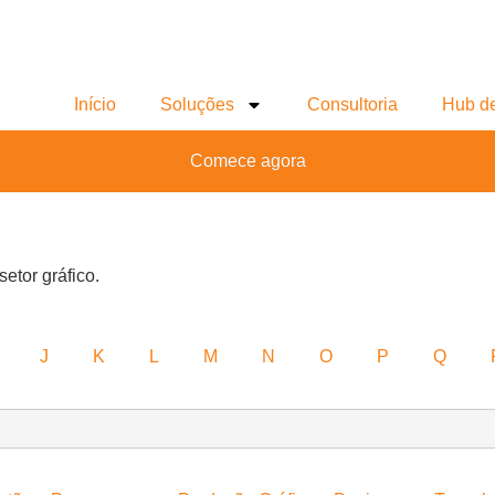
Início
Soluções
Consultoria
Hub d
Comece agora
setor gráfico.
J
K
L
M
N
O
P
Q