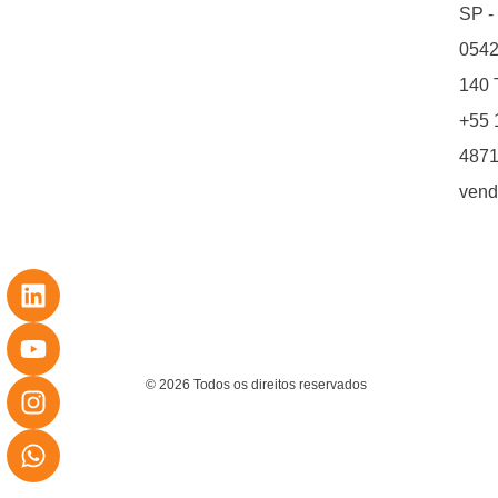
SP -
0542
140 T
+55 
4871
vend
© 2026 Todos os direitos reservados