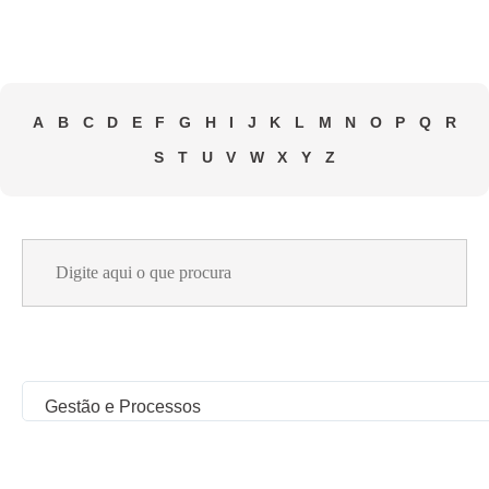
A
B
C
D
E
F
G
H
I
J
K
L
M
N
O
P
Q
R
S
T
U
V
W
X
Y
Z
Search
for:
Gestão e Processos