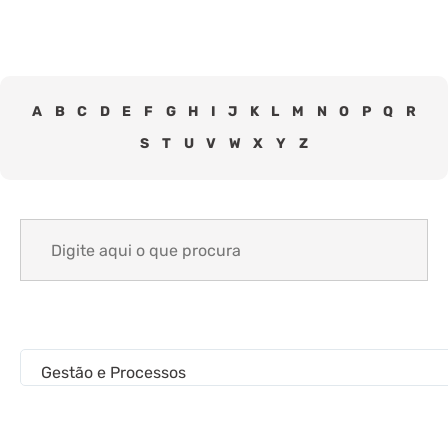
A
B
C
D
E
F
G
H
I
J
K
L
M
N
O
P
Q
R
S
T
U
V
W
X
Y
Z
Search
for:
Gestão e Processos