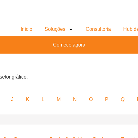
Início
Soluções
Consultoria
Hub d
Comece agora
setor gráfico.
J
K
L
M
N
O
P
Q