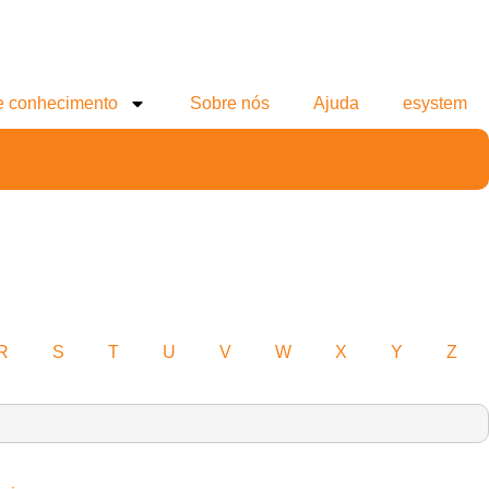
e conhecimento
Sobre nós
Ajuda
esystem
R
S
T
U
V
W
X
Y
Z