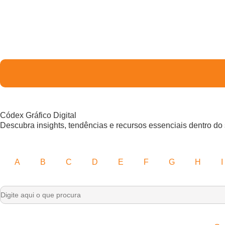
Códex Gráfico Digital
Descubra insights, tendências e recursos essenciais dentro do 
A
B
C
D
E
F
G
H
I
Search
for: