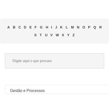
A
B
C
D
E
F
G
H
I
J
K
L
M
N
O
P
Q
R
S
T
U
V
W
X
Y
Z
Search
for:
Gestão e Processos