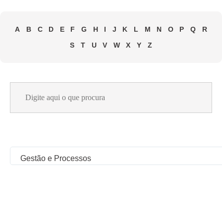
A
B
C
D
E
F
G
H
I
J
K
L
M
N
O
P
Q
R
S
T
U
V
W
X
Y
Z
Search
for:
Gestão e Processos