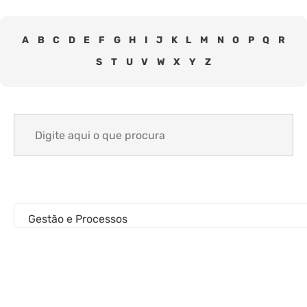
A
B
C
D
E
F
G
H
I
J
K
L
M
N
O
P
Q
R
S
T
U
V
W
X
Y
Z
Search
for:
Gestão e Processos